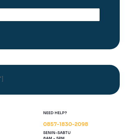
"]
NEED HELP?
0857-1830-2098
SENIN-SABTU
8AM - 5PM