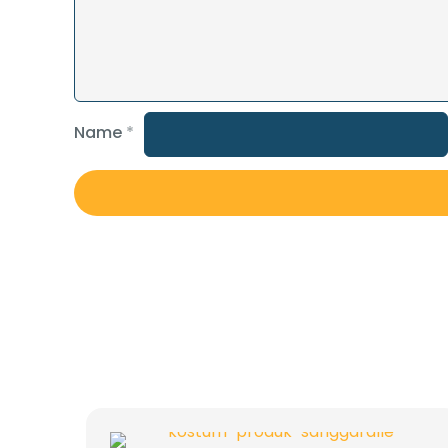
Name
*