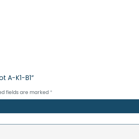
ot A-K1-B1”
ed fields are marked
*