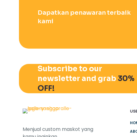
Dapatkan penawaran terbaik
kami
Subscribe to our
newsletter and grab
30%
OFF!
USE
HO
Menjual custom maskot yang
AB
kamu inginkan