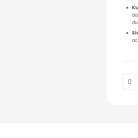
Ku
da
du
Si
ac
Kost
Masko
A-
K1-
B1
quant