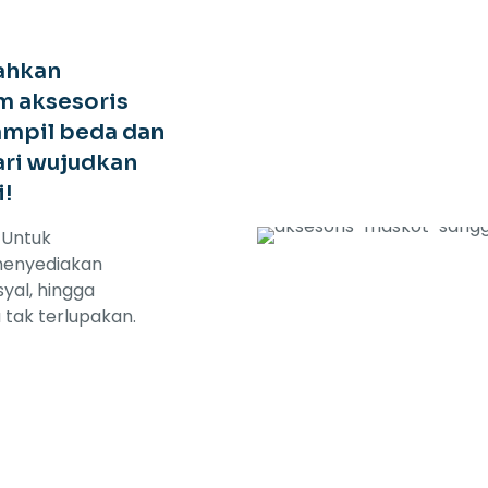
ahkan
m aksesoris
mpil beda dan
ari wujudkan
!
 Untuk
menyediakan
syal, hingga
tak terlupakan.