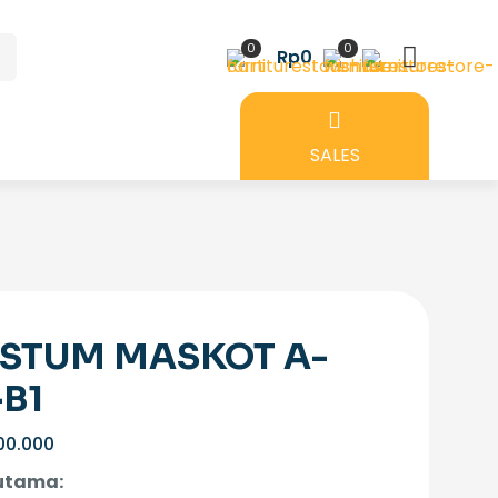
0
0
Rp0
SALES
STUM MASKOT A-
-B1
00.000
 utama: