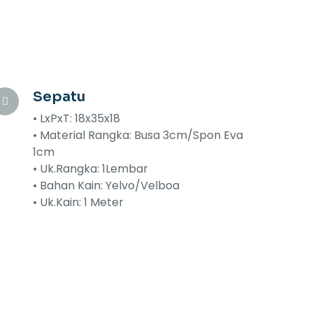
Sepatu
• LxPxT: 18x35x18
• Material Rangka: Busa 3cm/Spon Eva
1cm
• Uk.Rangka: 1Lembar
• Bahan Kain: Yelvo/Velboa
• Uk.Kain: 1 Meter